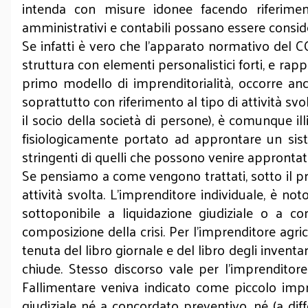
intenda con misure idonee facendo riferimento 
amministrativi e contabili possano essere consider
Se infatti è vero che l’apparato normativo del CC
struttura con elementi personalistici forti, e rapp
primo modello di imprenditorialità, occorre anc
soprattutto con riferimento al tipo di attività sv
il socio della società di persone), è comunque ill
fisiologicamente portato ad approntare un siste
stringenti di quelli che possono venire approntati
Se pensiamo a come vengono trattati, sotto il profi
attività svolta. L’imprenditore individuale, è no
sottoponibile a liquidazione giudiziale o a c
composizione della crisi. Per l’imprenditore agric
tenuta del libro giornale e del libro degli inventari
chiude. Stesso discorso vale per l’imprenditor
Fallimentare veniva indicato come piccolo impr
giudiziale né a concordato preventivo, né (a diffe