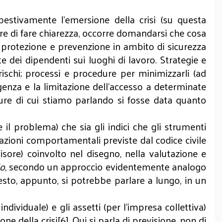
estivamente l’emersione della crisi (su questa
tare di fare chiarezza, occorre domandarsi che cosa
 protezione e prevenzione in ambito di sicurezza
ute dei dipendenti sui luoghi di lavoro. Strategie e
i rischi; processi e procedure per minimizzarli (ad
genza e la limitazione dell'accesso a determinate
ure di cui stiamo parlando si fosse data quanto
l problema) che sia gli indici che gli strumenti
inazioni comportamentali previste dal codice civile
visore) coinvolto nel disegno, nella valutazione e
io
, secondo un approccio evidentemente analogo
uesto, appunto, si potrebbe parlare a lungo, in un
ndividuale) e gli assetti (per l’impresa collettiva)
e della crisi[6]. Qui si parla di previsione, non di