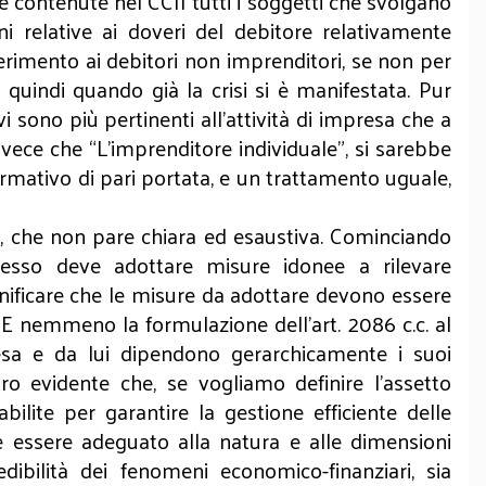
e contenute nel CCII tutti i soggetti che svolgano
ni relative ai doveri del debitore relativamente
riferimento ai debitori non imprenditori, se non per
 quindi quando già la crisi si è manifestata. Pur
i sono più pertinenti all’attività di impresa che a
invece che “L’imprenditore individuale”, si sarebbe
normativo di pari portata, e un trattamento uguale,
, che non pare chiara ed esaustiva. Cominciando
e esso deve adottare misure idonee a rilevare
gnificare che le misure da adottare devono essere
e. E nemmeno la formulazione dell’art. 2086 c.c. al
resa e da lui dipendono gerarchicamente i suoi
ltro evidente che, se vogliamo definire l’assetto
ilite per garantire la gestione efficiente delle
ve essere adeguato alla natura e alle dimensioni
dibilità dei fenomeni economico-finanziari, sia