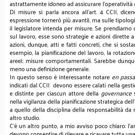
astrattamente idoneo ad assicurare l’operatività d
Di misure si parla ancora all’art. 4 CCII, di
espressione tornerò più avanti), ma sulle tipologi
il legislatore intenda per misure. Se prendiamo
sul lavoro, esse sono strategie e azioni dirette a 
azioni, dunque, atti e fatti concreti, che si sost
esempio, la pianificazione del lavoro, la rotazi
aree); misure comportamentali. Sarebbe dunque 
meno una definizione generale.
In questo senso è interessante notare
en passa
indicati dal CCII devono essere calati nella gesti
e distinte per ciascun attore della
governance
nella vigilanza della pianificazione strategica dell
a quello della disciplina della responsabilità da
altro studio.
C’è un altro punto, a mio avviso poco chiaro: l’art
devono consentire di rilevare e ricavare tutta una s