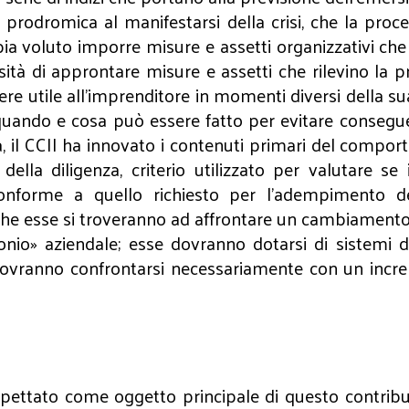
e prodromica al manifestarsi della crisi, che la proce
a voluto imporre misure e assetti organizzativi che co
tà di approntare misure e assetti che rilevino la pro
re utile all’imprenditore in momenti diversi della s
quando e cosa può essere fatto per evitare consegu
a, il CCII ha innovato i contenuti primari del compor
della diligenza, criterio utilizzato per valutare s
forme a quello richiesto per l’adempimento del
he esse si troveranno ad affrontare un cambiamento c
io» aziendale; esse dovranno dotarsi di sistemi di 
e dovranno confrontarsi necessariamente con un incre
ettato come oggetto principale di questo contribut