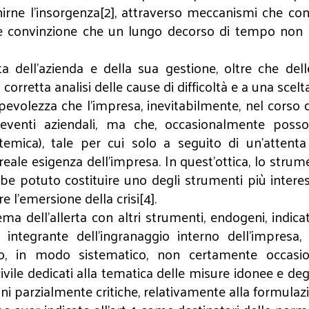
venirne l’insorgenza[2], attraverso meccanismi che 
e convinzione che un lungo decorso di tempo non p
dell’azienda e della sua gestione, oltre che dell
rretta analisi delle cause di difficoltà e a una scelta
evolezza che l’impresa, inevitabilmente, nel corso d
i a eventi aziendali, ma che, occasionalmente po
temica), tale per cui solo a seguito di un’attenta
reale esigenza dell’impresa. In quest’ottica, lo strum
e potuto costituire uno degli strumenti più interess
e l’emersione della crisi[4].
stema dell’allerta con altri strumenti, endogeni, indic
integrante dell’ingranaggio interno dell’impresa,
ttivo, in modo sistematico, non certamente occa
vile dedicati alla tematica delle misure idonee e degli
oni parzialmente critiche, relativamente alla formula