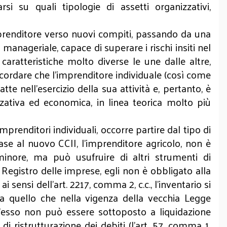
si su quali tipologie di assetti organizzativi,
’imprenditore verso nuovi compiti, passando da una
 manageriale, capace di superare i rischi insiti nel
aratteristiche molto diverse le une dalle altre,
ricordare che l’imprenditore individuale (così come
te nell’esercizio della sua attività e, pertanto, è
zzativa ed economica, in linea teorica molto più
mprenditori individuali, occorre partire dal tipo di
base al nuovo CCII, l’imprenditore agricolo, non è
minore, ma può usufruire di altri strumenti di
l Registro delle imprese, egli non è obbligato alla
i sensi dell’art. 2217, comma 2, c.c., l’inventario si
ia quello che nella vigenza della vecchia Legge
h’esso non può essere sottoposto a liquidazione
di ristrutturazione dei debiti (l’art. 57, comma 1,