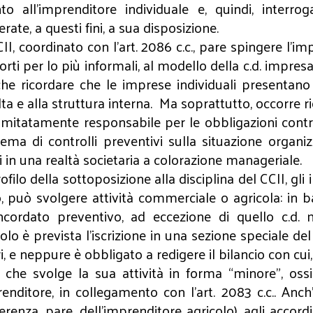
all’imprenditore individuale e, quindi, interrogar
ate, a questi fini, a sua disposizione.
II, coordinato con l’art. 2086 c.c., pare spingere l
orti per lo più informali, al modello della c.d. impresa
he ricordare che le imprese individuali presentano c
olta e alla struttura interna. Ma soprattutto, occorre 
imitatamente responsabile per le obbligazioni contrat
ma di controlli preventivi sulla situazione organi
 in una realtà societaria a colorazione manageriale.
lo della sottoposizione alla disciplina del CCII, gli i
to, può svolgere attività commerciale o agricola: in 
oncordato preventivo, ad eccezione di quello c.d. 
olo è prevista l’iscrizione in una sezione speciale de
, e neppure è obbligato a redigere il bilancio con cui, a
e che svolge la sua attività in forma “minore”, oss
enditore, in collegamento con l’art. 2083 c.c.. Anc
renza, pare, dell’imprenditore agricolo), agli accordi 