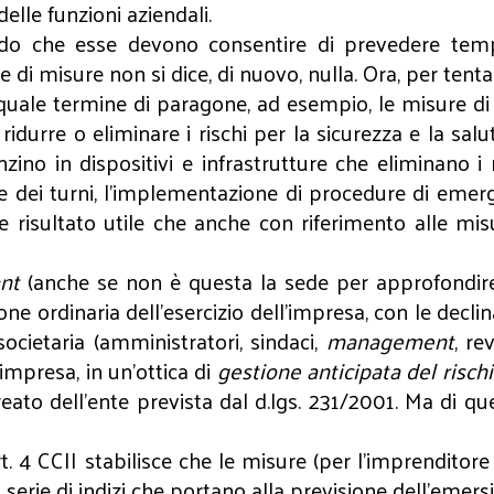
elle funzioni aziendali.
cendo che esse devono consentire di prevedere temp
e di misure non si dice, di nuovo, nulla. Ora, per ten
 quale termine di paragone, ad esempio, le misure di
ridurre o eliminare i rischi per la sicurezza e la sal
anzino in dispositivi e infrastrutture che eliminano 
one dei turni, l'implementazione di procedure di emer
risultato utile che anche con riferimento alle mis
nt
(anche se non è questa la sede per approfondire i
one ordinaria dell’esercizio dell’impresa, con le decl
societaria (amministratori, sindaci,
management
, re
’impresa, in un’ottica di
gestione anticipata del risch
 reato dell’ente prevista dal d.lgs. 231/2001. Ma di q
. 4 CCII stabilisce che le misure (per l’imprenditore i
erie di indizi che portano alla previsione dell’emersion