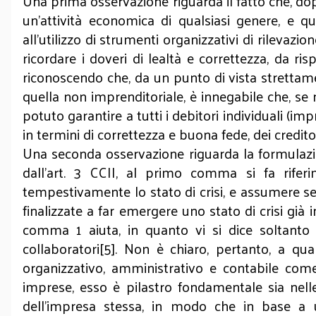
Una prima osservazione riguarda il fatto che, dop
un’attività economica di qualsiasi genere, e qu
all’utilizzo di strumenti organizzativi di rilevazi
ricordare i doveri di lealtà e correttezza, da r
riconoscendo che, da un punto di vista strettament
quella non imprenditoriale, è innegabile che, se n
potuto garantire a tutti i debitori individuali (i
in termini di correttezza e buona fede, dei creditori
Una seconda osservazione riguarda la formulazi
dall’art. 3 CCII, al primo comma si fa rifer
tempestivamente lo stato di crisi, e assumere se
finalizzate a far emergere uno stato di crisi già 
comma 1 aiuta, in quanto vi si dice soltanto 
collaboratori[5]. Non è chiaro, pertanto, a qual
organizzativo, amministrativo e contabile come 
imprese, esso è pilastro fondamentale sia nelle
dell’impresa stessa, in modo che in base a 