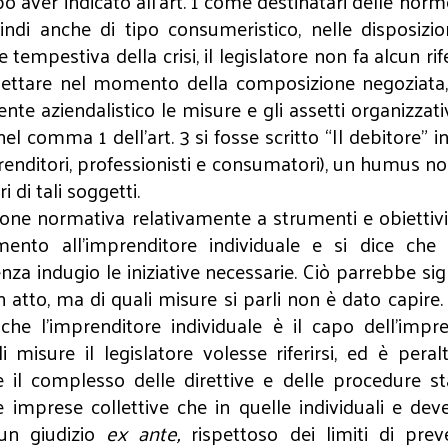
o aver indicato all’art. 1 come destinatari delle norm
indi anche di tipo consumeristico, nelle disposizio
one tempestiva della crisi, il legislatore non fa alcun 
ispettare nel momento della composizione negoziata,
e aziendalistico le misure e gli assetti organizzativ
el comma 1 dell’art. 3 si fosse scritto “Il debitore” 
mprenditori, professionisti e consumatori), un humus 
 di tali soggetti.
one normativa relativamente a strumenti e obiettivi
imento all’imprenditore individuale e si dice ch
nza indugio le iniziative necessarie. Ciò parrebbe si
in atto, ma di quali misure si parli non è dato capir
che l’imprenditore individuale è il capo dell’imp
i misure il legislatore volesse riferirsi, ed è pera
il complesso delle direttive e delle procedure stab
 imprese collettive che in quelle individuali e de
un giudizio
ex ante,
rispettoso dei limiti di preve