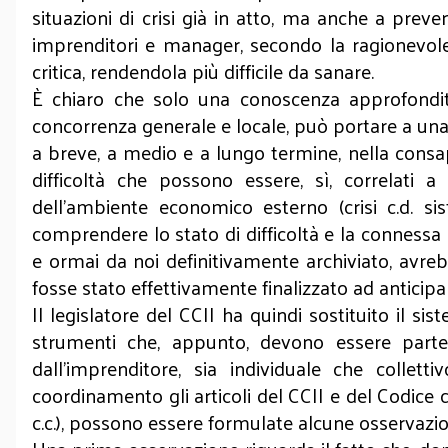
situazioni di crisi già in atto, ma anche a pre
imprenditori e manager, secondo la ragionevol
critica, rendendola più difficile da sanare.
È chiaro che solo una conoscenza approfondita 
concorrenza generale e locale, può portare a una co
a breve, a medio e a lungo termine, nella consap
difficoltà che possono essere, sì, correlat
dell’ambiente economico esterno (crisi c.d. sis
comprendere lo stato di difficoltà e la connessa 
e ormai da noi definitivamente archiviato, avrebb
fosse stato effettivamente finalizzato ad anticipar
Il legislatore del CCII ha quindi sostituito il si
strumenti che, appunto, devono essere parte 
dall’imprenditore, sia individuale che colle
coordinamento gli articoli del CCII e del Codice ci
c.c.), possono essere formulate alcune osservazi