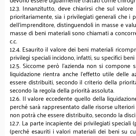
devono essere ugualmente trattati come chirogra
12.3. Innanzitutto, deve chiarirsi che sul valo
prioritariamente, sia i privilegiati generali che i 
dell’imprenditore, distinguendoli in masse e valut
masse di beni materiali sono chiamati a concorrere 
c.c.
12.4. Esaurito il valore dei beni materiali ricompr
privilegi speciali incidono, infatti, su specifici be
12.5. Siccome però l’azienda non si compone so
liquidazione rientra anche l’effetto utile delle a
essere distribuiti, secondo il criterio della prior
secondo la regola della priorità assoluta.
12.6. Il valore eccedente quello della liquidazion
perché sarà rappresentato dalle risorse ulteriori 
non potrà che essere distribuito, secondo la disci
12.7. La parte incapiente dei privilegiati speciali 
(perché esauriti i valori materiali dei beni su 