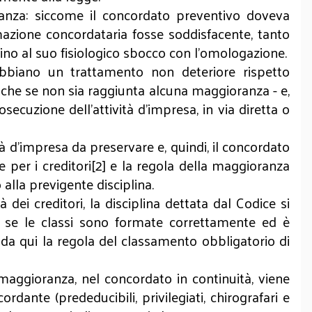
oranza: siccome il concordato preventivo doveva
emazione concordataria fosse soddisfacente, tanto
fino al suo fisiologico sbocco con l’omologazione.
ri abbiano un trattamento non deteriore rispetto
anche se non sia raggiunta alcuna maggioranza - e,
secuzione dell'attività d'impresa, in via diretta o
ità d’impresa da preservare e, quindi, il concordato
 per i creditori[2] e la regola della maggioranza
alla previgente disciplina.
dei creditori, la disciplina dettata dal Codice si
, se le classi sono formate correttamente ed è
 da qui la regola del classamento obbligatorio di
maggioranza, nel concordato in continuità, viene
rdante (prededucibili, privilegiati, chirografari e