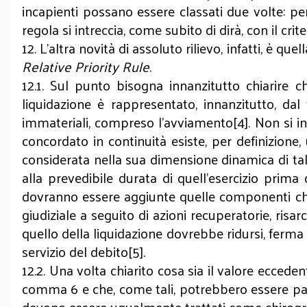
incapienti possano essere classati due volte: per
regola si intreccia, come subito di dirà, con il cri
12. L'altra novità di assoluto rilievo, infatti, è q
Relative Priority Rule
.
12.1. Sul punto bisogna innanzitutto chiarire ch
liquidazione è rappresentato, innanzitutto, dal
immateriali, compreso l’avviamento[4]. Non si int
concordato in continuità esiste, per definizione,
considerata nella sua dimensione dinamica di talch
alla prevedibile durata di quell’esercizio prima d
dovranno essere aggiunte quelle componenti che
giudiziale a seguito di azioni recuperatorie, risar
quello della liquidazione dovrebbe ridursi, ferma r
servizio del debito[5].
12.2. Una volta chiarito cosa sia il valore eccedent
comma 6 e che, come tali, potrebbero essere pagati