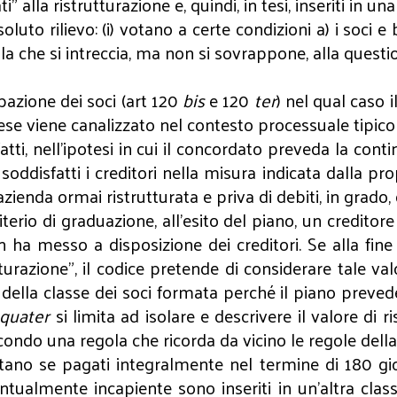
 alla ristrutturazione e, quindi, in tesi, inseriti in u
to rilievo: (i) votano a certe condizioni a) i soci e b) 
a che si intreccia, ma non si sovrappone, alla questione
ipazione dei soci (art 120
bis
e 120
ter
) nel qual caso 
prese viene canalizzato nel contesto processuale tipic
atti, nell’ipotesi in cui il concordato preveda la conti
 soddisfatti i creditori nella misura indicata dalla pr
zienda ormai ristrutturata e priva di debiti, in grado
criterio di graduazione, all’esito del piano, un credito
n ha messo a disposizione dei creditori. Se alla fine 
turazione", il codice pretende di considerare tale valo
ella classe dei soci formata perché il piano prevede 
quater
si limita ad isolare e descrivere il valore di ri
o una regola che ricorda da vicino le regole della d
votano se pagati integralmente nel termine di 180 gi
tualmente incapiente sono inseriti in un'altra class