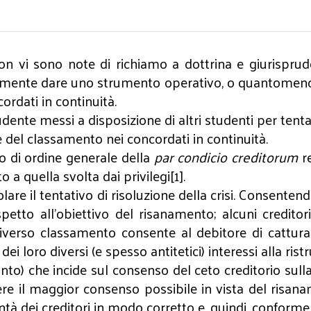
Non vi sono note di richiamo a dottrina e giurisprud
mente dare uno strumento operativo, o quantomeno di ri
cordati in continuità.
udente messi a disposizione di altri studenti per tent
e del classamento nei concordati in continuità.
io di ordine generale della
par condicio creditorum
r
a quella svolta dai privilegi[1].
olare il tentativo di risoluzione della crisi. Consenten
etto all'obiettivo del risanamento; alcuni credito
 il diverso classamento consente al debitore di catt
i loro diversi (e spesso antitetici) interessi alla rist
unto) che incide sul consenso del ceto creditorio sulla
nere il maggior consenso possibile in vista del risan
ontà dei creditori in modo corretto e, quindi, conform