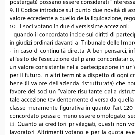
postergati) possano essere considerati "interessati"
9. Il Codice introduce sul punto due novità di assolu
valore eccedente a quello della liquidazione, regol
10. I soci votano in due diversissime accezioni:
· quando il concordato incide sui diritti di partec
in giudizi ordinari davanti al Tribunale delle Im
· in caso di continuità diretta. A ben pensarci, inf
all’esito dell’esecuzione del piano concordatario,
un valore consistente nella partecipazione in un’a
per il futuro. In altri termini: a dispetto di ogni 
bene (il valore dell’azienda ristrutturata) che no
favore dei soci un "valore risultante dalla ristrut
tale accezione (evidentemente diversa da quella d
classe meramente figurativa in quanto l'art 120
concordato possa o meno essere omologato, second
11. Quanto ai creditori privilegiati, questi non 
lavoratori. Altrimenti votano e per la quota even