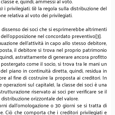
na classe e, quindi, ammessi al voto.
i privilegiati; (ii) la regola sulla distribuzione del
 relativa al voto dei privilegiati.
il dissenso dei soci che si esprimerebbe altrimenti
o dell’opposizione nel concordato preventivo[3].
nuazione dell’attività in capo allo stesso debitore,
oposta, il debitore si trova nel proprio patrimonio
, quindi, astrattamente di generare ancora profitto
re postergato come il socio, si trova tra le mani un
del piano in continuità diretta, quindi, residua in
re al fine di costruire la proposta ai creditori. In
operazioni sul capitale), la classe dei soci è una
strutturazione riservato ai soci per verificare se il
istribuzione orizzontale del valore.
orni dall’omologazione o 30 giorni se si tratta di
e. Ciò che comporta che i creditori privilegiati e