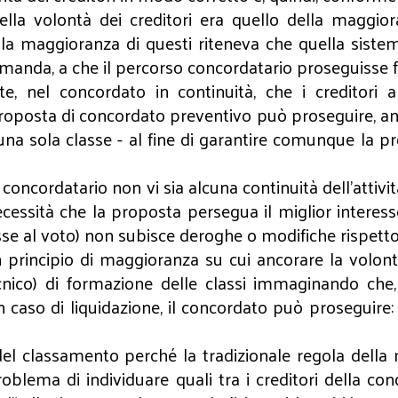
della volontà dei creditori era quello della maggi
 se la maggioranza di questi riteneva che quella sist
 domanda, a che il percorso concordatario proseguisse 
ciente, nel concordato in continuità, che i credito
 la proposta di concordato preventivo può proseguire, 
na sola classe - al fine di garantire comunque la pro
so concordatario non vi sia alcuna continuità dell’attiv
cessità che la proposta persegua il miglior interesse
sse al voto) non subisce deroghe o modifiche rispetto 
 principio di maggioranza su cui ancorare la volontà 
cnico) di formazione delle classi immaginando che
 caso di liquidazione, il concordato può proseguire:
del classamento perché la tradizionale regola della 
oblema di individuare quali tra i creditori della conco