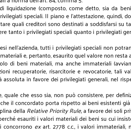
fi a norma dell’art. 84, comma 5.
re di liquidazione (composto, come detto, sia da ben
privilegiati speciali. Il piano e l’attestazione, quindi,
are quali creditori sono destinati a soddisfarsi su t
tanto i privilegiati speciali quanto i privilegiati ge
esi nell’azienda, tutti i privilegiati speciali non pot
ni materiali e, pertanto, esaurito quel valore non resta 
lo di beni materiali, ma anche immateriali (avviame
zioni recuperatorie, risarcitorie e revocatorie, tali
ità assoluta in favore dei privilegiati generali, nel ri
e, quale che esso sia, non può consistere, per definiz
che il concordato porta rispetto ai beni esistenti già
plina della
Relative Priority Rule,
a favore dei soli pri
(perché esauriti i valori materiali dei beni su cui insis
cui concorrono
ex
art. 2778 c.c., i valori immateriali,