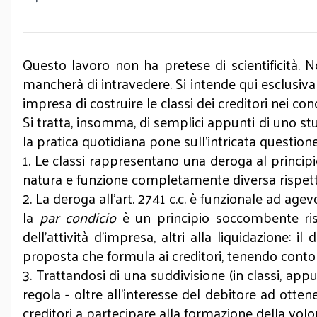
Questo lavoro non ha pretese di scientificità. 
mancherà di intravedere. Si intende qui esclusiva
impresa di costruire le classi dei creditori nei con
Si tratta, insomma, di semplici appunti di uno st
la pratica quotidiana pone sull’intricata question
1. Le classi rappresentano una deroga al princip
natura e funzione completamente diversa rispetto 
2. La deroga all’art. 2741 c.c. è funzionale ad agev
la
par condicio
è un principio soccombente risp
dell'attività d'impresa, altri alla liquidazione:
proposta che formula ai creditori, tenendo conto de
3. Trattandosi di una suddivisione (in classi, app
regola - oltre all’interesse del debitore ad otte
creditori a partecipare alla formazione della vol