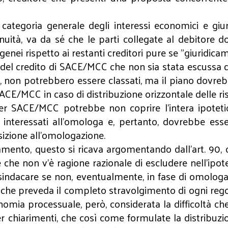
 categoria generale degli interessi economici e giu
nuità, va da sé che le parti collegate al debitore 
enei rispetto ai restanti creditori pure se "giuridicam
 del credito di SACE/MCC che non sia stata escussa da
esi, non potrebbero essere classati, ma il piano dovr
SACE/MCC in caso di distribuzione orizzontale delle r
 per SACE/MCC potrebbe non coprire l’intera ipoteti
nteressati all'omologa e, pertanto, dovrebbe esse
osizione all’omologazione.
assamento, questo si ricava argomentando dall'art. 9
 che non v’è ragione razionale di escludere nell’ipo
 sindacare se non, eventualmente, in fase di omologa,
ta che preveda il completo stravolgimento di ogni re
omia processuale, però, considerata la difficoltà ch
chiarimenti, che così come formulate la distribuzio