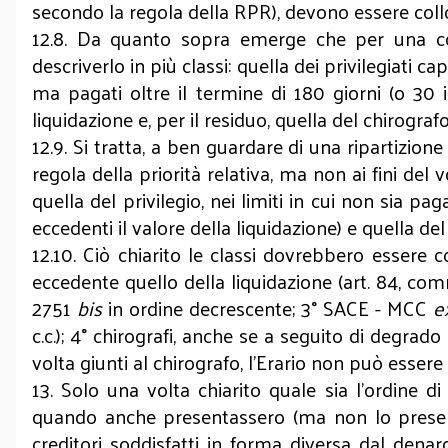
secondo la regola della RPR), devono essere colloc
12.8. Da quanto sopra emerge che per una com
descriverlo in più classi: quella dei privilegiati ca
ma pagati oltre il termine di 180 giorni (o 30 in
liquidazione e, per il residuo, quella del chirogra
12.9. Si tratta, a ben guardare di una ripartizion
regola della priorità relativa, ma non ai fini del vo
quella del privilegio, nei limiti in cui non sia p
eccedenti il valore della liquidazione) e quella d
12.10. Ciò chiarito le classi dovrebbero essere co
eccedente quello della liquidazione (art. 84, comma 
2751
bis
in ordine decrescente; 3° SACE - MCC
e
c.c.); 4° chirografi, anche se a seguito di degrad
volta giunti al chirografo, l'Erario non può essere
13. Solo una volta chiarito quale sia l’ordine d
quando anche presentassero (ma non lo presenta
creditori soddisfatti in forma diversa dal denaro