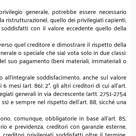
ivilegio generale, potrebbe essere necessario
a ristrutturazione), quello dei privilegiati capienti,
i soddisfatti con il valore eccedente quello della
verso quel creditore e dimostrare il rispetto della
(generale o speciale che sia) vota solo in due classi:
te del suo pagamento (beni materiali, immateriali o
ino all'integrale soddisfacimento, anche sul valore
si (art. 86); 2°, gli altri creditori di cui all'art.
legiati generali in via decrescente (artt. 2751-2754
 ss) e sempre nel rispetto dell'art. 88, sicché una
sono, comunque, obbligatorie in base all'art. 85,
o e previdenza, creditori con garanzie esterne,
editori privilegiati soddisfatti oltre il termine,