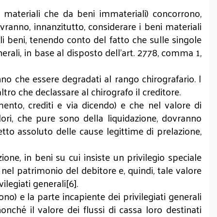
i materiali che da beni immateriali) concorrono,
 dovranno, innanzitutto, considerare i beni materiali
ali beni, tenendo conto del fatto che sulle singole
nerali, in base al disposto dell’art. 2778, comma 1,
ranno che essere degradati al rango chirografario. I
altro che declassare al chirografo il creditore.
nto, crediti e via dicendo) e che nel valore di
 valori, che pure sono della liquidazione, dovranno
spetto assoluto delle cause legittime di prelazione,
ione, in beni su cui insiste un privilegio speciale
 nel patrimonio del debitore e, quindi, tale valore
vilegiati generali[6].
tono) e la parte incapiente dei privilegiati generali
 nonché il valore dei flussi di cassa loro destinati