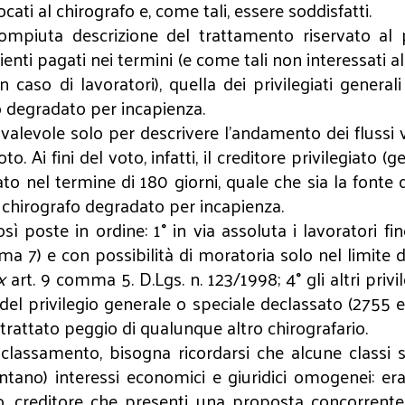
ati al chirografo e, come tali, essere soddisfatti.
piuta descrizione del trattamento riservato al pr
pienti pagati nei termini (e come tali non interessati all
 caso di lavoratori), quella dei privilegiati general
fo degradato per incapienza.
e valevole solo per descrivere l’andamento dei flussi 
to. Ai fini del voto, infatti, il creditore privilegiato 
agato nel termine di 180 giorni, quale che sia la fon
el chirografo degradato per incapienza.
sì poste in ordine: 1° in via assoluta i lavoratori f
7) e con possibilità di moratoria solo nel limite di 6 me
x
art. 9 comma 5. D.Lgs. n. 123/1998; 4° gli altri privi
o del privilegio generale o speciale declassato (2755 e
 trattato peggio di qualunque altro chirografario.
i classamento, bisogna ricordarsi che alcune classi 
no) interessi economici e giuridici omogenei: erari
, creditore che presenti una proposta concorrente, cr