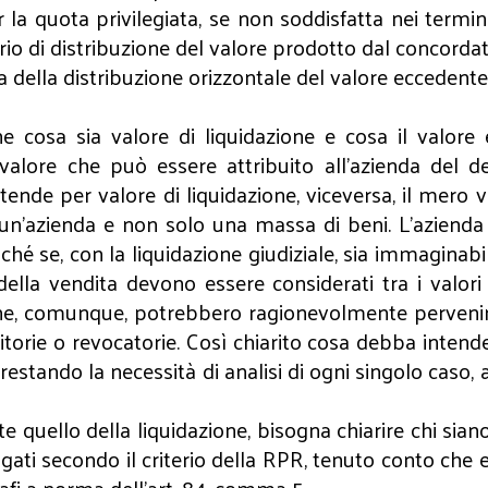
 la quota privilegiata, se non soddisfatta nei termini
terio di distribuzione del valore prodotto dal concordat
uella della distribuzione orizzontale del valore ecceden
e cosa sia valore di liquidazione e cosa il valore 
 valore che può essere attribuito all’azienda del d
ende per valore di liquidazione, viceversa, il mero v
 un’azienda e non solo una massa di beni. L’azienda ne
é se, con la liquidazione giudiziale, sia immaginabile 
ella vendita devono essere considerati tra i valori d
, comunque, potrebbero ragionevolmente pervenire i
citorie o revocatorie. Così chiarito cosa debba intend
estando la necessità di analisi di ogni singolo caso, ai
e quello della liquidazione, bisogna chiarire chi siano, e
 secondo il criterio della RPR, tenuto conto che esaur