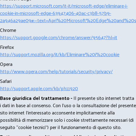
https://support.microsoft.com/it-it/microsoft-edge/eliminare-i-
cookie-in-microsoft-edge-63947406-40ac-c3b8-57b9-
2a946a29ae09#:~:text=Apri%20Microsoft%20Edge%20and%20se
Chrome
https://support.google.com/chrome/answer/95647?hl=it
Firefox
http://support.mozilla.org/it/kb/Eliminare%20i%20cookie
Opera
http://www.opera.com/help/tutorials/security/privacy/
Safari
http://support.apple.com/kb/ph11920
Base giuridica del trattamento -
Il presente sito internet tratta
i dati in base al consenso. Con l'uso o la consultazione del presente
sito internet l’interessato acconsente implicitamente alla
possibilità di memorizzare solo i cookie strettamente necessari (di
seguito “cookie tecnici”) per il funzionamento di questo sito.