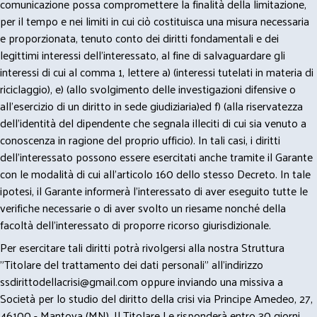
comunicazione possa compromettere la finalità della limitazione,
per il tempo e nei limiti in cui ciò costituisca una misura necessaria
e proporzionata, tenuto conto dei diritti fondamentali e dei
legittimi interessi dell’interessato, al fine di salvaguardare gli
interessi di cui al comma 1, lettere a) (interessi tutelati in materia di
riciclaggio), e) (allo svolgimento delle investigazioni difensive o
all’esercizio di un diritto in sede giudiziaria)ed f) (alla riservatezza
dell’identità del dipendente che segnala illeciti di cui sia venuto a
conoscenza in ragione del proprio ufficio). In tali casi, i diritti
dell’interessato possono essere esercitati anche tramite il Garante
con le modalità di cui all’articolo 160 dello stesso Decreto. In tale
ipotesi, il Garante informerà l’interessato di aver eseguito tutte le
verifiche necessarie o di aver svolto un riesame nonché della
facoltà dell’interessato di proporre ricorso giurisdizionale.
Per esercitare tali diritti potrà rivolgersi alla nostra Struttura
"Titolare del trattamento dei dati personali" all'indirizzo
ssdirittodellacrisi@gmail.com
oppure inviando una missiva a
Società per lo studio del diritto della crisi via Principe Amedeo, 27,
46100 - Mantova (MN). Il Titolare Le risponderà entro 30 giorni