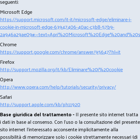
seguenti:
Microsoft Edge
https://support.microsoft.com/it-it/microsoft-edge/eliminare-i-
cookie-in-microsoft-edge-63947406-40ac-c3b8-57b9-
2a946a29ae09#:~:text=Apri%20Microsoft%20Edge%20and%20se
Chrome
https://support.google.com/chrome/answer/95647?hl=it
Firefox
http://support.mozilla.org/it/kb/Eliminare%20i%20cookie
Opera
http://www.opera.com/help/tutorials/security/privacy/
Safari
http://support.apple.com/kb/ph11920
Base giuridica del trattamento -
Il presente sito internet tratta
i dati in base al consenso. Con l'uso o la consultazione del presente
sito internet l’interessato acconsente implicitamente alla
possibilità di memorizzare solo i cookie strettamente necessari (di