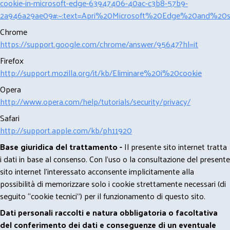
cookie-in-microsoft-edge-63947406-40ac-c3b8-57b9-
2a946a29ae09#:~:text=Apri%20Microsoft%20Edge%20and%20se
Chrome
https://support.google.com/chrome/answer/95647?hl=it
Firefox
http://support.mozilla.org/it/kb/Eliminare%20i%20cookie
Opera
http://www.opera.com/help/tutorials/security/privacy/
Safari
http://support.apple.com/kb/ph11920
Base giuridica del trattamento -
Il presente sito internet tratta
i dati in base al consenso. Con l'uso o la consultazione del presente
sito internet l’interessato acconsente implicitamente alla
possibilità di memorizzare solo i cookie strettamente necessari (di
seguito “cookie tecnici”) per il funzionamento di questo sito.
Dati personali raccolti e natura obbligatoria o facoltativa
del conferimento dei dati e conseguenze di un eventuale