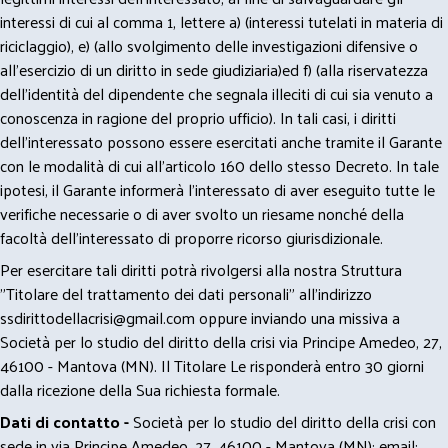
interessi di cui al comma 1, lettere a) (interessi tutelati in materia di
riciclaggio), e) (allo svolgimento delle investigazioni difensive o
all’esercizio di un diritto in sede giudiziaria)ed f) (alla riservatezza
dell’identità del dipendente che segnala illeciti di cui sia venuto a
conoscenza in ragione del proprio ufficio). In tali casi, i diritti
dell’interessato possono essere esercitati anche tramite il Garante
con le modalità di cui all’articolo 160 dello stesso Decreto. In tale
ipotesi, il Garante informerà l’interessato di aver eseguito tutte le
verifiche necessarie o di aver svolto un riesame nonché della
facoltà dell’interessato di proporre ricorso giurisdizionale.
Per esercitare tali diritti potrà rivolgersi alla nostra Struttura
"Titolare del trattamento dei dati personali" all'indirizzo
ssdirittodellacrisi@gmail.com
oppure inviando una missiva a
Società per lo studio del diritto della crisi via Principe Amedeo, 27,
46100 - Mantova (MN). Il Titolare Le risponderà entro 30 giorni
dalla ricezione della Sua richiesta formale.
Dati di contatto -
Società per lo studio del diritto della crisi con
sede in via Principe Amedeo, 27, 46100 - Mantova (MN); email: