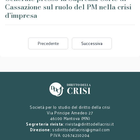
Cassazione sul ruolo del PM nella crisi
d’impresa
Precedente
Successiva
Società per lo studio del diritto della crisi
Via Principe Amedeo 27
46100 Mantova (MN)
Segreteria rivista:
rivista@dirittodellacrisi.it
Direzione:
ssdirittodellacrisi@gmail.com
P.IVA: 02674210204