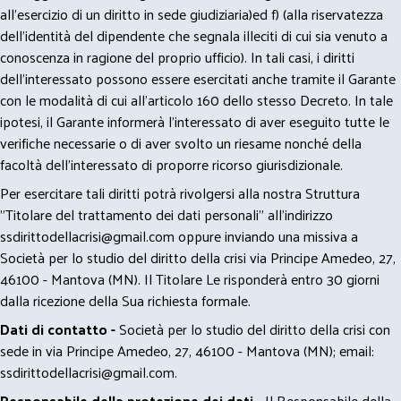
all’esercizio di un diritto in sede giudiziaria)ed f) (alla riservatezza
dell’identità del dipendente che segnala illeciti di cui sia venuto a
conoscenza in ragione del proprio ufficio). In tali casi, i diritti
dell’interessato possono essere esercitati anche tramite il Garante
con le modalità di cui all’articolo 160 dello stesso Decreto. In tale
ipotesi, il Garante informerà l’interessato di aver eseguito tutte le
verifiche necessarie o di aver svolto un riesame nonché della
facoltà dell’interessato di proporre ricorso giurisdizionale.
Per esercitare tali diritti potrà rivolgersi alla nostra Struttura
"Titolare del trattamento dei dati personali" all'indirizzo
ssdirittodellacrisi@gmail.com
oppure inviando una missiva a
Società per lo studio del diritto della crisi via Principe Amedeo, 27,
46100 - Mantova (MN). Il Titolare Le risponderà entro 30 giorni
dalla ricezione della Sua richiesta formale.
Dati di contatto -
Società per lo studio del diritto della crisi con
sede in via Principe Amedeo, 27, 46100 - Mantova (MN); email:
ssdirittodellacrisi@gmail.com
.
Responsabile della protezione dei dati
- Il Responsabile della