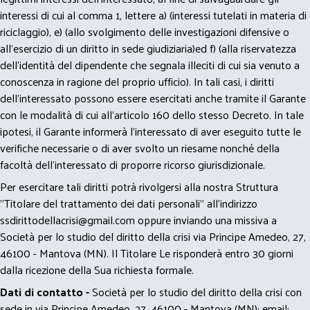
interessi di cui al comma 1, lettere a) (interessi tutelati in materia di
riciclaggio), e) (allo svolgimento delle investigazioni difensive o
all’esercizio di un diritto in sede giudiziaria)ed f) (alla riservatezza
dell’identità del dipendente che segnala illeciti di cui sia venuto a
conoscenza in ragione del proprio ufficio). In tali casi, i diritti
dell’interessato possono essere esercitati anche tramite il Garante
con le modalità di cui all’articolo 160 dello stesso Decreto. In tale
ipotesi, il Garante informerà l’interessato di aver eseguito tutte le
verifiche necessarie o di aver svolto un riesame nonché della
facoltà dell’interessato di proporre ricorso giurisdizionale.
Per esercitare tali diritti potrà rivolgersi alla nostra Struttura
"Titolare del trattamento dei dati personali" all'indirizzo
ssdirittodellacrisi@gmail.com
oppure inviando una missiva a
Società per lo studio del diritto della crisi via Principe Amedeo, 27,
46100 - Mantova (MN). Il Titolare Le risponderà entro 30 giorni
dalla ricezione della Sua richiesta formale.
Dati di contatto -
Società per lo studio del diritto della crisi con
sede in via Principe Amedeo, 27, 46100 - Mantova (MN); email: