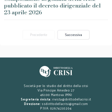
pubblicato il decreto dirigenziale del
23 aprile 2026
Precedente
Successiva
Società per lo studio del diritto della crisi
Via Principe Amedeo 27
46100 Mantova (MN)
Segreteria rivista:
rivista@dirittodellacrisi.it
Direzione:
ssdirittodellacrisi@gmail.com
P.IVA: 02674210204