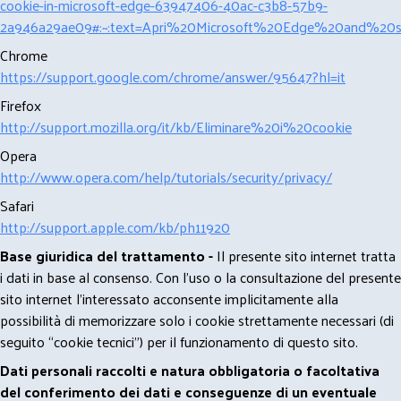
cookie-in-microsoft-edge-63947406-40ac-c3b8-57b9-
2a946a29ae09#:~:text=Apri%20Microsoft%20Edge%20and%20se
Chrome
https://support.google.com/chrome/answer/95647?hl=it
Firefox
http://support.mozilla.org/it/kb/Eliminare%20i%20cookie
Opera
http://www.opera.com/help/tutorials/security/privacy/
Safari
http://support.apple.com/kb/ph11920
Base giuridica del trattamento -
Il presente sito internet tratta
i dati in base al consenso. Con l'uso o la consultazione del presente
sito internet l’interessato acconsente implicitamente alla
possibilità di memorizzare solo i cookie strettamente necessari (di
seguito “cookie tecnici”) per il funzionamento di questo sito.
Dati personali raccolti e natura obbligatoria o facoltativa
del conferimento dei dati e conseguenze di un eventuale