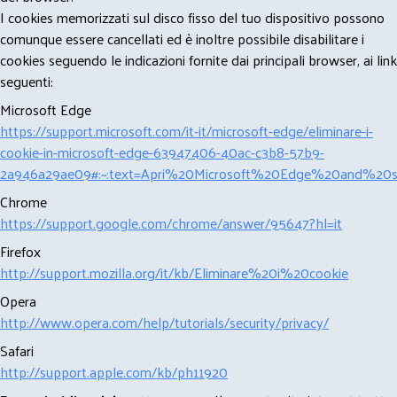
I cookies memorizzati sul disco fisso del tuo dispositivo possono
comunque essere cancellati ed è inoltre possibile disabilitare i
cookies seguendo le indicazioni fornite dai principali browser, ai link
seguenti:
Microsoft Edge
https://support.microsoft.com/it-it/microsoft-edge/eliminare-i-
cookie-in-microsoft-edge-63947406-40ac-c3b8-57b9-
2a946a29ae09#:~:text=Apri%20Microsoft%20Edge%20and%20se
Chrome
https://support.google.com/chrome/answer/95647?hl=it
Firefox
http://support.mozilla.org/it/kb/Eliminare%20i%20cookie
Opera
http://www.opera.com/help/tutorials/security/privacy/
Safari
http://support.apple.com/kb/ph11920