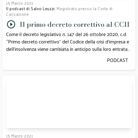
15 Marzo 2021
Il podcast di Salvo Leuzzi
, Magistrato presso la Corte di
Cassazione
Il primo decreto correttivo al CCII
Come il decreto legislativo n. 147 del 26 ottobre 2020, c.d.
“Primo decreto correttivo” del Codice della crisi d’impresa e
dell’insolvenza viene cambiata in anticipo sulla loro entrata
in vigore la fisionomia delle nuove regole. Ce lo spiega,
PODCAST
attraverso una prima panoramica generale, il Dott. Salvo
Leuzzi. L’analisi critica è attenta ai profili di originalità e di
perdurante criticità degli istituti di imminente collaudo.
15 Marzo 2021