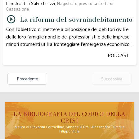
Il podcast di Salvo Leuzzi
, Magistrato presso la Corte di
Cassazione
La riforma del sovraindebitamento
Con l’obiettivo di mettere a disposizione dei debitori civili e
delle loro famiglie nonché dei professionisti e delle imprese
minori strumenti utili a fronteggiare l’emergenza economico-
finanziaria, la legge di n. 176 del 2020, di conversione del c.d.
PODCAST
“Decreto Ristori”, ha inopinatamente anticipato di otto mesi
l’entrata in vigore di una somma importante di regole in
tema di sovraindebitamento contenute nel Codice della crisi;
Precedente
Successiva
lo ha fatto innestando le nuove disposizioni nel corpo della
legge n. 3/2012. Il Dott. Salvo Leuzzi ci spiega come
cambiano gli istituti vigenti, mettendo in luce senso e
portata dell’intervento legislativo e persistenti profili critici.
LA BIBLIOGRAFIA DEL CODICE DELLA
CRISI
a cura di Giovanni Carmellino, Simone D’Orsi, Alessandro Turchi e
Filippo Viola