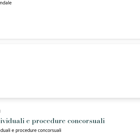
endale
d
dividuali e procedure concorsuali
iduali e procedure concorsuali