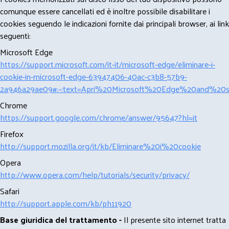
comunque essere cancellati ed è inoltre possibile disabilitare i
cookies seguendo le indicazioni fornite dai principali browser, ai link
seguenti:
Microsoft Edge
https://support.microsoft.com/it-it/microsoft-edge/eliminare-i-
cookie-in-microsoft-edge-63947406-40ac-c3b8-57b9-
2a946a29ae09#:~:text=Apri%20Microsoft%20Edge%20and%20se
Chrome
https://support.google.com/chrome/answer/95647?hl=it
Firefox
http://support.mozilla.org/it/kb/Eliminare%20i%20cookie
Opera
http://www.opera.com/help/tutorials/security/privacy/
Safari
http://support.apple.com/kb/ph11920
Base giuridica del trattamento -
Il presente sito internet tratta