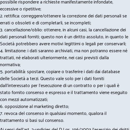
possibile rispondere a richieste manifestamente infondate,
eccessive o ripetitive;
2. rettifica: correggere/ottenere la correzione dei dati personali se
errati o obsoleti e di completarli, se incompleti;
3. cancellazione/oblio: ottenere, in alcuni casi, la cancellazione dei
dati personali forniti; questo non è un diritto assoluto, in quanto le
Società potrebbero avere motivi legittimi o legali per conservarli;
4. limitazione: i dati saranno archiviati, ma non potranno essere né
trattati, né elaborati ulteriormente, nei casi previsti dalla
normativa;
5. portabilità: spostare, copiare o trasferire i dati dai database
delle Società a terzi. Questo vale solo per i dati forniti
dall’interessato per l’esecuzione di un contratto o per i quali è
stato fornito consenso e espresso e il trattamento viene eseguito
con mezzi automatizzati;
6. opposizione al marketing diretto;
7. revoca del consenso in qualsiasi momento, qualora il
trattamento si basi sul consenso.
Ai sensi dell’art. 2-undicies del D.Lgs. 196/2003 l’esercizio dei diritti