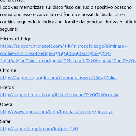
I cookies memorizzati sul disco fisso del tuo dispositivo possono
comunque essere cancellati ed è inoltre possibile disabilitare i
cookies seguendo le indicazioni fornite dai principali browser, ai link
seguenti:
Microsoft Edge
https://support.microsoft.com/it-it/microsoft-edge/eliminare-i-
cookie-in-microsoft-edge-63947406-40ac-c3b8-57b9-
2a946a29ae09#:~:text=Apri%20Microsoft%20Edge%20and%20se
Chrome
https://support.google.com/chrome/answer/95647?hl=it
Firefox
http://support.mozilla.org/it/kb/Eliminare%20i%20cookie
Opera
http://www.opera.com/help/tutorials/security/privacy/
Safari
http://support.apple.com/kb/ph11920