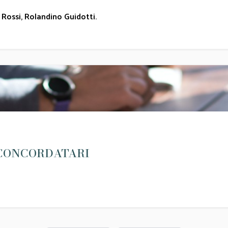
 Rossi
,
Rolandino Guidotti
.
I CONCORDATARI