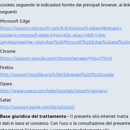
cookies seguendo le indicazioni fornite dai principali browser, ai link
seguenti:
Microsoft Edge
https://support.microsoft.com/it-it/microsoft-edge/eliminare-i-
cookie-in-microsoft-edge-63947406-40ac-c3b8-57b9-
2a946a29ae09#:~:text=Apri%20Microsoft%20Edge%20and%20se
Chrome
https://support.google.com/chrome/answer/95647?hl=it
Firefox
http://support.mozilla.org/it/kb/Eliminare%20i%20cookie
Opera
http://www.opera.com/help/tutorials/security/privacy/
Safari
http://support.apple.com/kb/ph11920
Base giuridica del trattamento -
Il presente sito internet tratta
i dati in base al consenso. Con l'uso o la consultazione del presente
sito internet l’interessato acconsente implicitamente alla