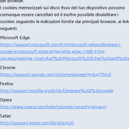
del browser.
I cookies memorizzati sul disco fisso del tuo dispositivo possono
comunque essere cancellati ed è inoltre possibile disabilitare i
cookies seguendo le indicazioni fornite dai principali browser, ai link
seguenti:
Microsoft Edge
https://support.microsoft.com/it-it/microsoft-edge/eliminare-i-
cookie-in-microsoft-edge-63947406-40ac-c3b8-57b9-
2a946a29ae09#:~:text=Apri%20Microsoft%20Edge%20and%20se
Chrome
https://support.google.com/chrome/answer/95647?hl=it
Firefox
http://support.mozilla.org/it/kb/Eliminare%20i%20cookie
Opera
http://www.opera.com/help/tutorials/security/privacy/
Safari
http://support.apple.com/kb/ph11920