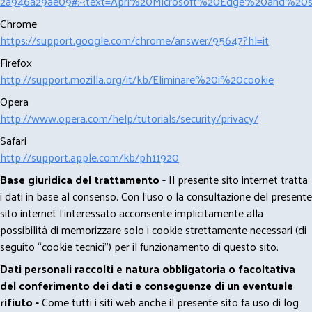
2a946a29ae09#:~:text=Apri%20Microsoft%20Edge%20and%20se
Chrome
https://support.google.com/chrome/answer/95647?hl=it
Firefox
http://support.mozilla.org/it/kb/Eliminare%20i%20cookie
Opera
http://www.opera.com/help/tutorials/security/privacy/
Safari
http://support.apple.com/kb/ph11920
Base giuridica del trattamento -
Il presente sito internet tratta
i dati in base al consenso. Con l'uso o la consultazione del presente
sito internet l’interessato acconsente implicitamente alla
possibilità di memorizzare solo i cookie strettamente necessari (di
seguito “cookie tecnici”) per il funzionamento di questo sito.
Dati personali raccolti e natura obbligatoria o facoltativa
del conferimento dei dati e conseguenze di un eventuale
rifiuto -
Come tutti i siti web anche il presente sito fa uso di log