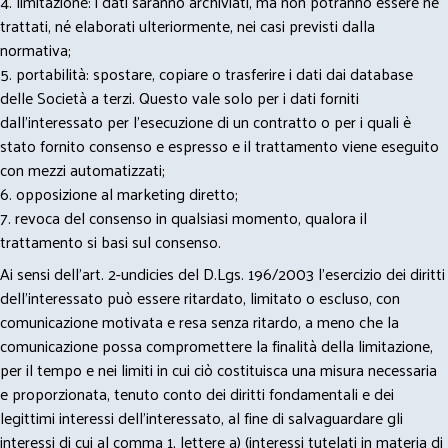
4. limitazione: i dati saranno archiviati, ma non potranno essere né
trattati, né elaborati ulteriormente, nei casi previsti dalla
normativa;
5. portabilità: spostare, copiare o trasferire i dati dai database
delle Società a terzi. Questo vale solo per i dati forniti
dall’interessato per l’esecuzione di un contratto o per i quali è
stato fornito consenso e espresso e il trattamento viene eseguito
con mezzi automatizzati;
6. opposizione al marketing diretto;
7. revoca del consenso in qualsiasi momento, qualora il
trattamento si basi sul consenso.
Ai sensi dell’art. 2-undicies del D.Lgs. 196/2003 l’esercizio dei diritti
dell’interessato può essere ritardato, limitato o escluso, con
comunicazione motivata e resa senza ritardo, a meno che la
comunicazione possa compromettere la finalità della limitazione,
per il tempo e nei limiti in cui ciò costituisca una misura necessaria
e proporzionata, tenuto conto dei diritti fondamentali e dei
legittimi interessi dell’interessato, al fine di salvaguardare gli
interessi di cui al comma 1, lettere a) (interessi tutelati in materia di