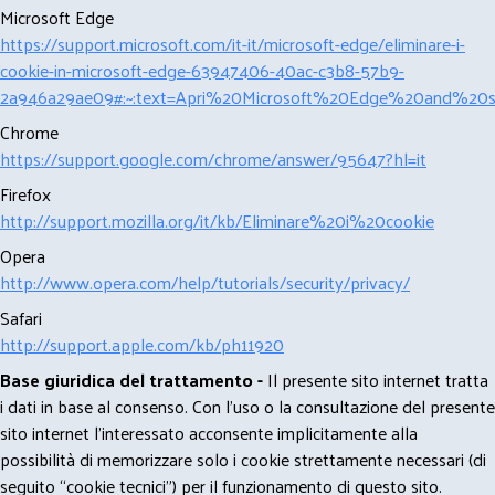
Microsoft Edge
https://support.microsoft.com/it-it/microsoft-edge/eliminare-i-
cookie-in-microsoft-edge-63947406-40ac-c3b8-57b9-
2a946a29ae09#:~:text=Apri%20Microsoft%20Edge%20and%20se
Chrome
https://support.google.com/chrome/answer/95647?hl=it
Firefox
http://support.mozilla.org/it/kb/Eliminare%20i%20cookie
Opera
http://www.opera.com/help/tutorials/security/privacy/
Safari
http://support.apple.com/kb/ph11920
Base giuridica del trattamento -
Il presente sito internet tratta
i dati in base al consenso. Con l'uso o la consultazione del presente
sito internet l’interessato acconsente implicitamente alla
possibilità di memorizzare solo i cookie strettamente necessari (di
seguito “cookie tecnici”) per il funzionamento di questo sito.