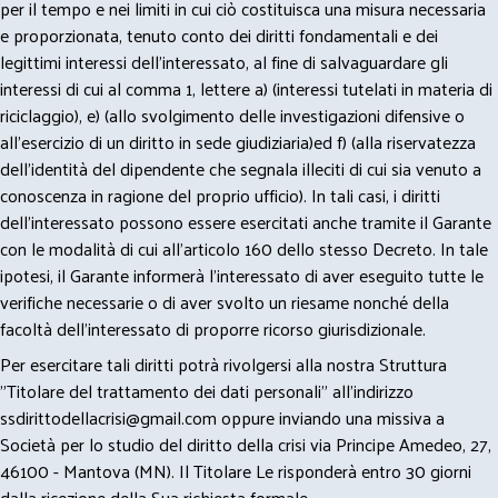
per il tempo e nei limiti in cui ciò costituisca una misura necessaria
e proporzionata, tenuto conto dei diritti fondamentali e dei
legittimi interessi dell’interessato, al fine di salvaguardare gli
interessi di cui al comma 1, lettere a) (interessi tutelati in materia di
riciclaggio), e) (allo svolgimento delle investigazioni difensive o
all’esercizio di un diritto in sede giudiziaria)ed f) (alla riservatezza
dell’identità del dipendente che segnala illeciti di cui sia venuto a
conoscenza in ragione del proprio ufficio). In tali casi, i diritti
dell’interessato possono essere esercitati anche tramite il Garante
con le modalità di cui all’articolo 160 dello stesso Decreto. In tale
ipotesi, il Garante informerà l’interessato di aver eseguito tutte le
verifiche necessarie o di aver svolto un riesame nonché della
facoltà dell’interessato di proporre ricorso giurisdizionale.
Per esercitare tali diritti potrà rivolgersi alla nostra Struttura
"Titolare del trattamento dei dati personali" all'indirizzo
ssdirittodellacrisi@gmail.com
oppure inviando una missiva a
Società per lo studio del diritto della crisi via Principe Amedeo, 27,
46100 - Mantova (MN). Il Titolare Le risponderà entro 30 giorni
dalla ricezione della Sua richiesta formale.