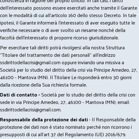
conoscenza in ragione del proprio ufficio). In tali casi, i diritti
dell’interessato possono essere esercitati anche tramite il Garante
con le modalità di cui all’articolo 160 dello stesso Decreto. In tale
ipotesi, il Garante informerà l’interessato di aver eseguito tutte le
verifiche necessarie o di aver svolto un riesame nonché della
facoltà dell’interessato di proporre ricorso giurisdizionale.
Per esercitare tali diritti potrà rivolgersi alla nostra Struttura
"Titolare del trattamento dei dati personali" all'indirizzo
ssdirittodellacrisi@gmail.com
oppure inviando una missiva a
Società per lo studio del diritto della crisi via Principe Amedeo, 27,
46100 - Mantova (MN). Il Titolare Le risponderà entro 30 giorni
dalla ricezione della Sua richiesta formale.
Dati di contatto -
Società per lo studio del diritto della crisi con
sede in via Principe Amedeo, 27, 46100 - Mantova (MN); email:
ssdirittodellacrisi@gmail.com
.
Responsabile della protezione dei dati
- Il Responsabile della
protezione dei dati non è stato nominato perché non ricorrono i
presupposti di cui all’art 37 del Regolamento (UE) 2016/679.